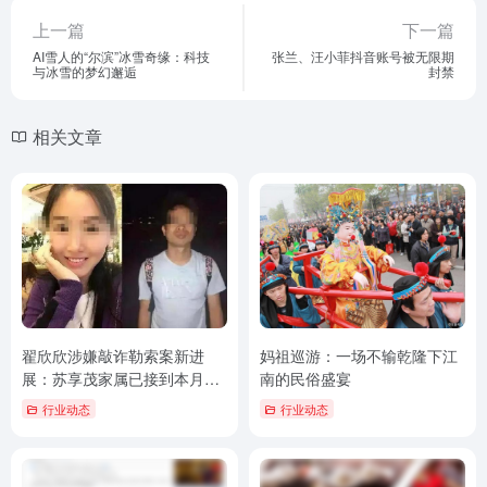
上一篇
下一篇
AI雪人的“尔滨”冰雪奇缘：科技
张兰、汪小菲抖音账号被无限期
与冰雪的梦幻邂逅
封禁
相关文章
翟欣欣涉嫌敲诈勒索案新进
妈祖巡游：一场不输乾隆下江
展：苏享茂家属已接到本月21
南的民俗盛宴
日开庭通知
行业动态
行业动态