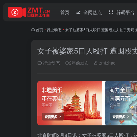
首页
全网热点
辟谣平台
首页
•
行业动态
•
女子被婆家5口人殴打 遭围殴丈夫袖手旁观
女子被婆家5口人殴打 遭围殴
行业动态
2年前发布
zmtzhao
北京时间2月8日讯：女子被婆家5口人殴打