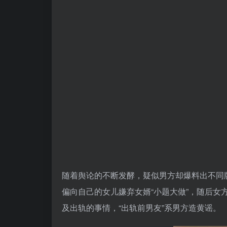
随着舆论的不断发酵，疑似男方却爆料出不同
偏向自己的女儿嫌弃女婿“小题大做”，随后
及出轨的事情，“出轨前男友”系男方造黄谣。