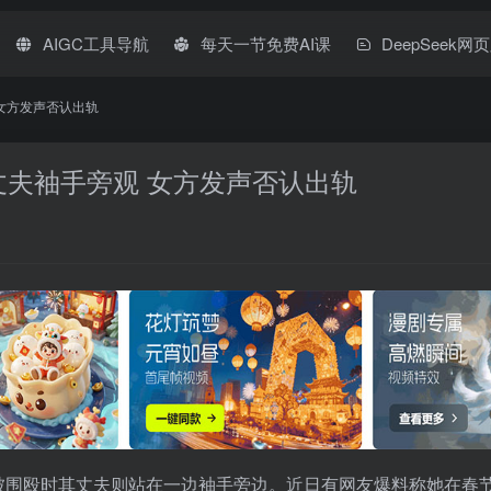
AIGC工具导航
每天一节免费AI课
DeepSeek网
 女方发声否认出轨
丈夫袖手旁观 女方发声否认出轨
，被围殴时其丈夫则站在一边袖手旁边。近日有网友爆料称她在春