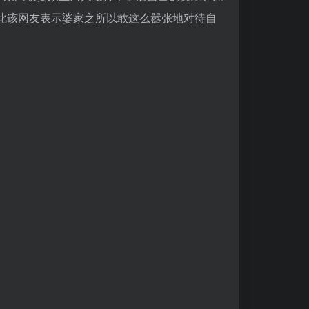
此该网友表示婆家之所以敢这么嚣张
地
对待自