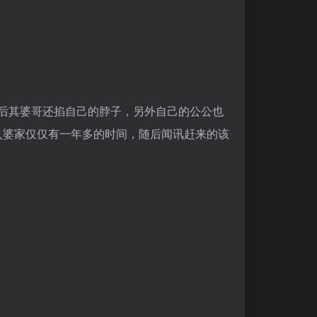
随后其婆哥还掐自己的脖子，另外自己的公公也
入婆家仅仅有一年多的时间，随后闻讯赶来的该