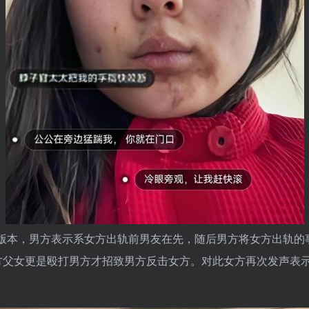
版本，男方表示系女方出轨前男友在先，随后男方将女方出轨的
女方父女更是殴打男方才招致男方反击女方。对此女方再次发声表