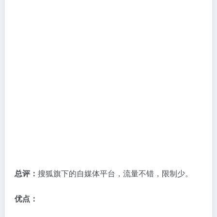
网友称救助他人时“三次拨打
喜欢把电脑放在腿上办公，20
120不通、两次拨打110求
多岁女孩长出“蟒蛇纹”！寒潮
助”？重庆警方通报
来袭，这点尤其要重视
行业动态
行业动态
符合相关规定即可申请“五险一
杨紫也闯进了人妻赛道，《国
金补贴”？假的！涉嫌诈骗
色芳华》好看吗？
行业动态
行业动态