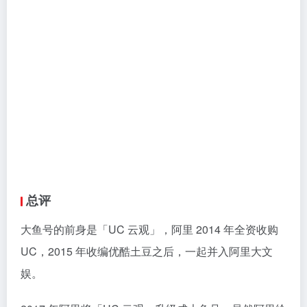
总评
大鱼号的前身是「UC 云观」，阿里 2014 年全资收购
UC，2015 年收编优酷土豆之后，一起并入阿里大文
娱。
2017 年阿里将「UC 云观」升级成大鱼号，虽然阿里给
大鱼号豪掷 20 亿奖金补贴以此对标今日头条，但事实
上有钱不任性。
优点
（1）过新手期快
大鱼号过新手期非常容易，最快 1 天就能通过。