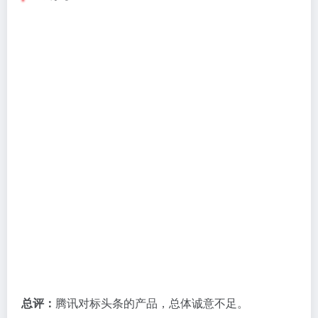
一点资讯开通收益对账号等级有要求，新号至少需要坚
持更新两个月。
建议：
作为分发渠道，不要投入太多精力。
新浪看点
总评：
新浪旗下的自媒体平台，很有诚意。