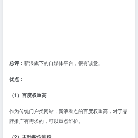
（1）收益少
收益很少，汽车领域账号直接没有收益。
（2）提现繁琐
提现需要绑定网易旗下某支付产品。
（3）审核非常严格
网易号人工审核非常严格，你耍的小聪明基本都会被过
滤。
建议：
作为分发渠道，不要投入太多精力。
总结
以上是我为你总结的 8 大主流自媒体平台优缺点以及运