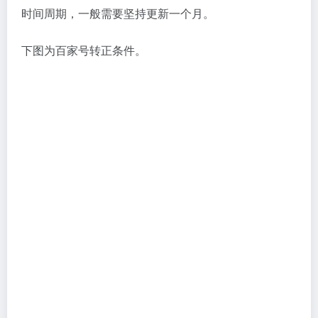
（2）收益比较少
大部分企鹅号创作者的收益比较少，比较好奇腾讯宣布
补贴的 100 亿用哪儿了？
建议：
可以作为分发渠道来做，一定记住别发杜撰的新
闻或者低质量的伪原创内容，容易被扣信用分，轻则禁
言，重则封号。
一点资讯