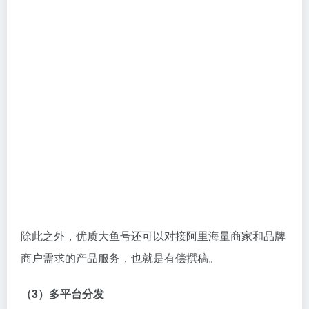
分发。
缺点
（1）开通收益难
相比过新手期的简单，大鱼号开通收益很难。在最新规
则下，必须坚持每天更新多篇优质原创内容，获得平台
邀请开通原创，其他无捷径可言。
（2）算法不智能
大鱼号推荐算法很不智能，签独家合作会比较稳定。
如果某一篇在头条获得百万级阅读量的爆文，发布在大
鱼号阅读量不过百，请不要惊讶。