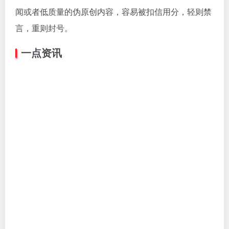
保持至少一个月的内容更新。
建议：
列举了这么多优点，当然要做。
搜狐号
总评：
搜狐旗下的自媒体平台，流量不错，限制少。
优点：