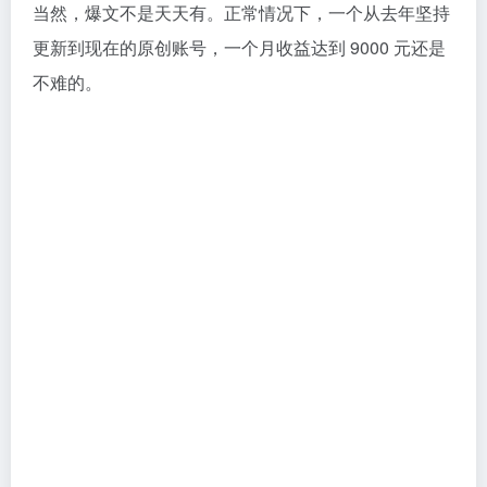
需要补充一点，账号转正不代表可以一劳永逸，如果百
家号指数下降，还是会被降为新手账号。
（2）查重机制严格
百度查重机制非常严格，重复发送相似的内容（图片也
在查重范围内），会不予通过审核，严重的直接扣分甚
至封号。
建议
百家号必须做，因为你不发文章，别人也会搬运你的文
章。
企鹅号