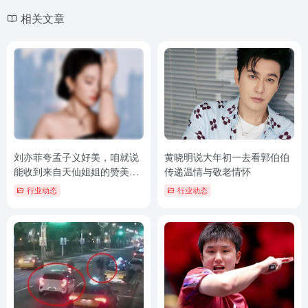
相关文章
刘亦菲夸孟子义好美，咱就说
黄晓明说大年初一去看郭伯伯
能收到来自天仙姐姐的赞美，
传递温情与敬老情怀
是美女之间的赞美啦…
行业动态
行业动态