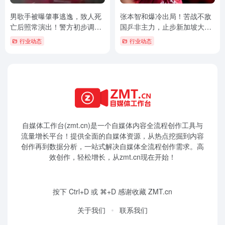
男歌手被曝肇事逃逸，致人死
张本智和爆冷出局！苦战不敌
亡后照常演出！警方初步调
国乒非主力，止步新加坡大满
查：涉嫌酒驾
贯赛32强
行业动态
行业动态
自媒体工作台(zmt.cn)是一个
自媒体
内容全流程创作工具与
流量增长平台！提供全面的自媒体资源，从热点挖掘到内容
创作再到数据分析，一站式解决自媒体全流程创作需求。高
效创作，轻松增长，从zmt.cn现在开始！
按下 Ctrl+D 或 ⌘+D 感谢收藏 ZMT.cn
关于我们
联系我们