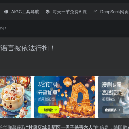
AIGC工具导航
每天一节免费AI课
DeepSeek网
行拘！
”谣言被依法行拘！
粉丝弹幕获取
“甘肃庆城县新区一男子杀害六人”
的信息，随即散