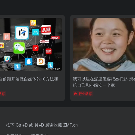
白前期开始做自媒体的10方法和
我可以烂在泥里但要把她托起 想
给自己和小朦安一个家
动态
行业动态
按下 Ctrl+D 或 ⌘+D 感谢收藏 ZMT.cn