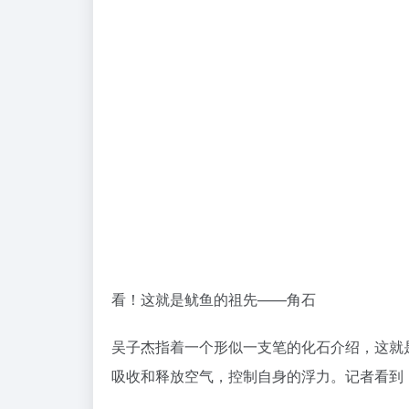
吴子杰指着一个形似一支笔的化石介绍，这就是
吸收和释放空气，控制自身的浮力。记者看到
首次在大连街头被发现！每一块化石都有科普
吴子杰告诉记者，他们开展科研工作时，多是
时期的生物，对于我们了解地球的历史很有帮
是由角石演变而来的，而后期出现的菊石又是
上周，宋女士接到了相关部门的反馈，对反馈
箭石、角石、鹦鹉螺都长什么样子，也希望有
半岛晨报、39度视频首席记者黄凤桐
相关话题