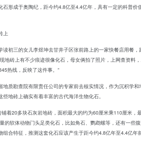
石形成于奥陶纪，距今约4.8亿至4.4亿年，具有一定的科普
砖上
学读初三的女儿李煜坤去甘井子区张前路上的一家快餐店用餐，
发现地砖上有不少痕迹很像化石，母女俩拍了照片，上网查资料，
45热线，反映了这件事。”
省地质勘查院有限责任公司的专家前去核实情况，作为沉积学和
这些地砖上确实有着丰富的古代海洋生物化石。
铺着20多块石灰岩地砖，面积最大的约为60厘米乘110厘米，
大量的软体动物门头足类化石，比如角石、鹦鹉螺等，还有一些
组合特征，推测这套化石应该产生于距今约4.8亿年至4.4亿年