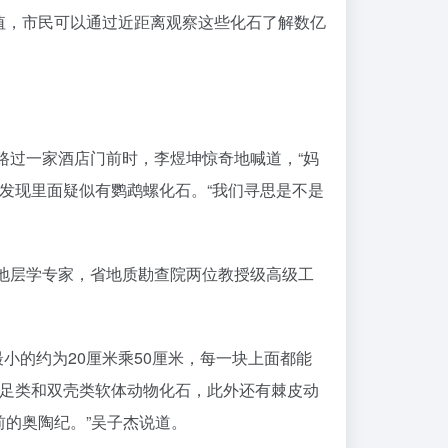
价值，市民可以通过近距离观察这些化石了解数亿
路过一家酒店门前时，李煜坤惊奇地喊道，“妈
发现里面疑似有鹦鹉螺化石。“我们寻思是不是
地层学专家，省地质勘查院两位教授级高级工
最小的约为20厘米乘50厘米，每一块上面都能
腹足类和双壳类软体动物化石，此外还有棘皮动
前的奥陶纪。”吴子杰说道。