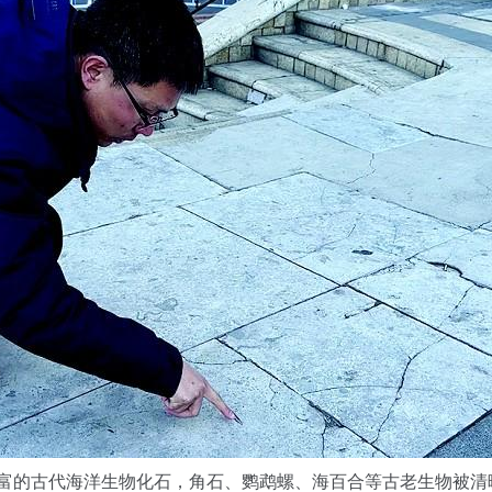
丰富的古代海洋生物化石，角石、鹦鹉螺、海百合等古老生物被