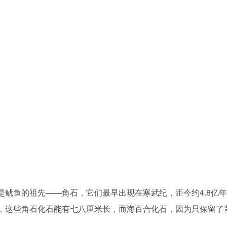
鱿鱼的祖先——角石，它们最早出现在寒武纪，距今约4.8亿年
，这些角石化石能有七八厘米长，而海百合化石，因为只保留了
价值
在山上采集化石，这是首次在大连街头发现数量和种类如此丰富
助。比如，这里有一块两个角石重叠在一起的化石，经过切割后
从鹦鹉螺演变而来，我们可以拿现生生物与它们的祖先进行对比
表示满意。她说，这次经历也让自己和孩子有所收获，“这些化
兴趣的市民过来看看。”