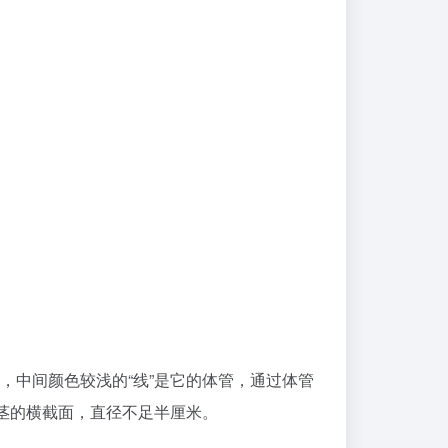
，中间颜色较浅的“线”是它的体管，通过体管
茎的横截面，直径不足半厘米。
的化石，其科普价值毋庸置疑。“化石作为地史
，既能看到外表，也能看到内部结构。鹦鹉螺
，了解它们的演化过程。”
石是很好的科普素材，结合资料，让我们知道了