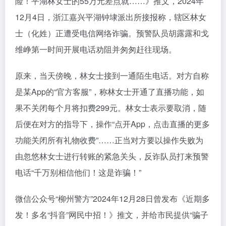
险！平湖林女士的55万元差点就……》推文，2024年
12月4日，浙江嘉兴平湖钟埭派出所接报称，辖区林女
士（化姓）正遭受电信网络诈骗。预警队员胡露露和戈
维峥第一时间开展电话劝阻并匆匆赶往现场。
原来，当天傍晚，林女士接到一通陌生电话。对方自称
是某App的“官方客服”，称林女士开通了直播功能，如
果不关闭每个月将扣费299元。林女士表示要取消，随
后便在对方的指导下，操作“点开App，点击直播的更多
功能关闭所有礼物收费”……正当对方要以操作失败为
由忽悠林女士进行转账的紧急关头，反诈队员打来预警
电话“千万别相信他们！这是诈骗！”
微信公众号“柳州警方”2024年12月28日曾发布《近期多
发！多名“抖音”网民中招！》推文，并给市民提供“骗子