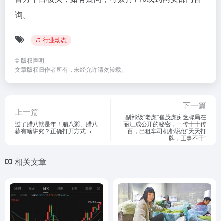
询。
行业动态
©
版权声明
文章版权归作者所有，未经允许请勿转载。
下一篇
上一篇
副部级“老虎”崔茂虎痴迷牌局在
过了腊八就是年！腊八粥、腊八
丽江成公开的秘密，一传十十传
蒜有啥讲究？正确打开方式→
百，出租车司机都说他“天天打
牌，正事不干”
相关文章