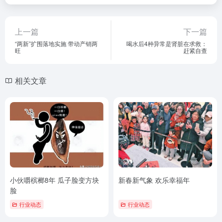
上一篇
下一篇
“两新”扩围落地实施 带动产销两
喝水后4种异常是肾脏在求救：
旺
赶紧自查
相关文章
小伙嚼槟榔8年 瓜子脸变方块
新春新气象 欢乐幸福年
脸
行业动态
行业动态