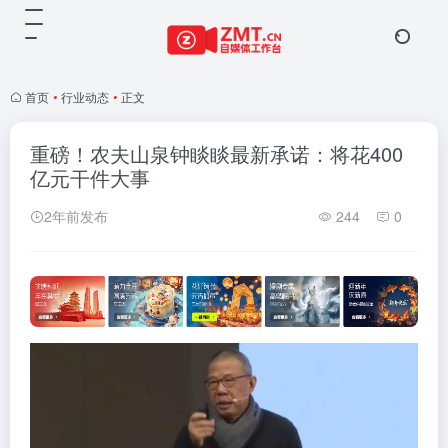
首页
•
行业动态
•
正文
重磅！农夫山泉钟睒睒最新承诺：将花400
亿元干件大事
2年前发布
244
0