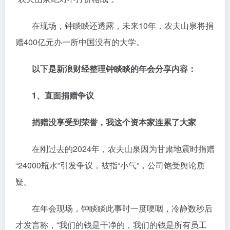
在现场，钟睒睒还透露，未来10年，农夫山泉将捐
赠400亿元办一所中国没有的大学。
以下是新浪财经整理钟睒睒的年会分享内容：
1、直面捐赠争议
捐
赠
没享受到荣誉，我这个资本家连累了大家
在刚过去的2024年，农夫山泉因为甘肃地震时捐赠
“24000瓶水”引发争议，被指“小气”，公司饱受舆论质
疑。
在年会现场，钟睒睒此事时一度哽咽，冷静数秒后
才发言称，“我们的钱是干净的，我们的钱是所有员工