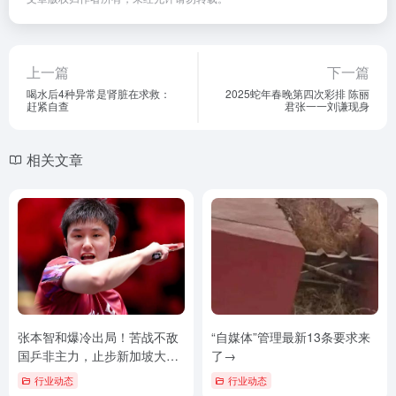
上一篇
下一篇
喝水后4种异常是肾脏在求救：
2025蛇年春晚第四次彩排 陈丽
赶紧自查
君张一一刘谦现身
相关文章
张本智和爆冷出局！苦战不敌
“自媒体”管理最新13条要求来
国乒非主力，止步新加坡大满
了→
贯赛32强
行业动态
行业动态