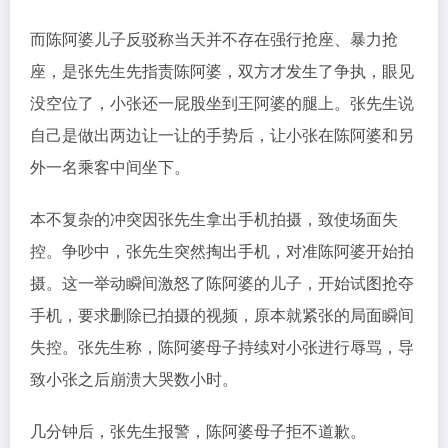
而陈阿婆儿子反驳称当天并不存在强行抢座、暴力抢
座，是张先生先指责陈阿婆，双方才发生了争执，眼见
没空位了，小张还一屁股坐到王阿婆的腿上。张先生说
自己是做出两边让一让的手势后，让小张在陈阿婆和另
外一名乘客中间坐下。
本不复杂的冲突因张先生拿出手机拍摄，致使场面失
控。争吵中，张先生突然掏出手机，对准陈阿婆开始拍
摄。这一举动瞬间激怒了陈阿婆的儿子，开始试图抢夺
手机，要求删除已拍摄的视频，原本就紧张的局面瞬间
失控。张先生称，陈阿婆母子持续对小张进行辱骂，导
致小张之后崩溃大哭数小时。
几分钟后，张先生报警，陈阿婆母子拒不道歉。