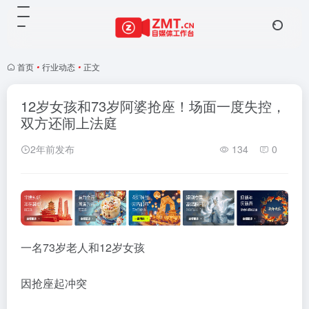
首页
•
行业动态
•
正文
12岁女孩和73岁阿婆抢座！场面一度失控，
双方还闹上法庭
2年前发布
134
0
一名73岁老人和12岁女孩
因抢座起冲突