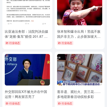
比亚迪法务部：法院判决自媒
张本智和爆冷出局！苦战不敌
体“龙猪-集车”赔偿 201.87 万
国乒非主力，止步新加坡大满
元
贯赛32强
行业动态
行业动态
外交部回应X不被允许在中国
逛非遗、观社火、赏兰花……
运营！网友留言亮了
多地迎新春活动缤纷多彩
行业动态
行业动态