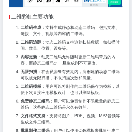
二维彩虹主要功能
二维码生成
：支持生成静态和动态二维码，包括文本、
链接、文件、视频等内容的二维码。
二维码追踪
：动态二维码支持追踪扫描数据，如扫描时
间、数量、位置、设备等。
内容更新
：动态二维码允许随时更新二维码背后的内
容，而
静态二维码
一旦生成则不可更改。
无限扫描
：在会员套餐有效期内，所创建的动态二维码
可以被无限扫描，不限扫描次数和流量。
二维码模板
：用户可以将制作的二维码保存为模板，以
便下次直接应用模板设计，也可以删除模板。
免费静态二维码
：用户可以免费制作不限数量的静态二
维码，这些静态二维码是永久有效的。
文件格式支持
：支持将图片、PDF、视频、MP3音频等
生成文件二维码。
批量制作二维码
：用户可以使用CSV模板来批量生成二