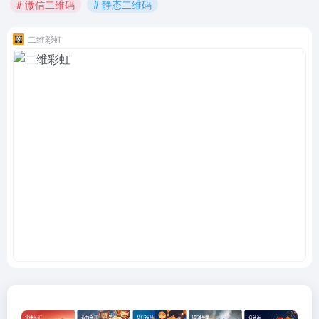
# 微信二维码
# 静态二维码
二维彩虹