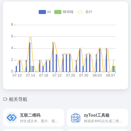
相关导航
互联二维码
zyTool工具箱
持生成文本、图片、视频、文件等多种类型的二维码
根据多种码点生成二维码，支持图片背景、图片logo,前景、背景颜色原则等功能