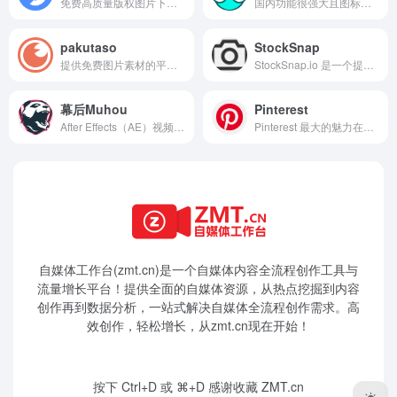
免费高质量版权图片下载、图片搜索、设计素材、版权免费图片
国内功能很强大且图标内容很丰富的矢量图标库，提供矢量图标下载、在线存储、格式转换等功能。阿里巴巴体验团队倾力打造，设计和前端开发的便捷工具
pakutaso
StockSnap
提供免费图片素材的平台，专注于提供高质量的摄影图片和 AI 生成图片素材。用户无需注册即可免费下载，素材适用于个人和商业用途。平台提供丰富的分类和筛选功能，帮助用户快速找到所需的素材。
StockSnap.io 是一个提供免费高质量图片素材的在线平台，专注于为设计师、博主、创业者和创意工作者提供丰富的图片资源。所有图片均可免费用于商业用途，无需支付费用或提供署名。平台提供高分辨率图片下载选项，支持按主题分类浏览和关键词搜索，帮助用户快速找到所需的图片。
幕后Muhou
Pinterest
After Effects（AE）视频模板、设计素材、视频素材以及后期软件免费下载
Pinterest 最大的魅力在于不断发现来自全球用户的新奇事物和点子
自媒体工作台(zmt.cn)是一个
自媒体
内容全流程创作工具与
流量增长平台！提供全面的自媒体资源，从热点挖掘到内容
创作再到数据分析，一站式解决自媒体全流程创作需求。高
效创作，轻松增长，从zmt.cn现在开始！
按下 Ctrl+D 或 ⌘+D 感谢收藏 ZMT.cn