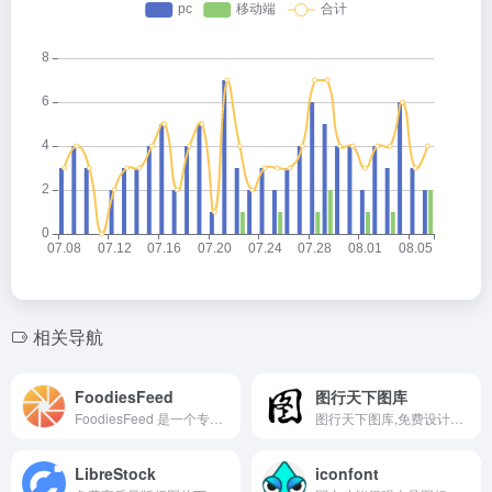
相关导航
FoodiesFeed
图行天下图库
FoodiesFeed 是一个专注于美食图片的在线平台，提供海量高质量的美食摄影图片。用户可以通过关键词搜索快速找到所需的图片，并免费下载使用。无论是寻找灵感、制作美食内容还是进行商业用途，FoodiesFeed 都是一个理想的资源库。平台支持一键分享到社交媒体，方便用户随时分享喜欢的图片。
图行天下图库,免费设计素材共享下载平台。提供海量免费素材,摄影作品,设计素材,视频素材,ppt模板,PSD源文件,矢量图,AI,CDR,EPS等多种高清图片素材免费下载，图行天下中国素材共享平台
LibreStock
iconfont