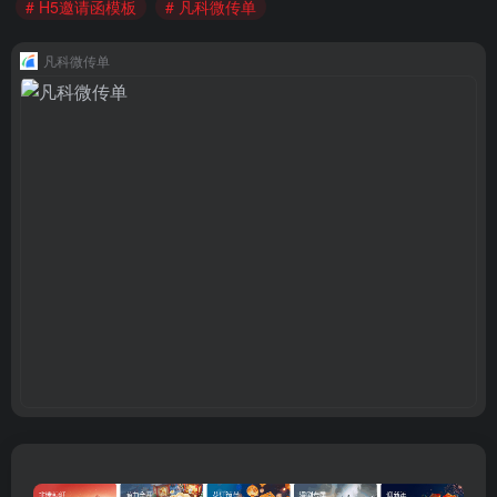
# H5邀请函模板
# 凡科微传单
凡科微传单