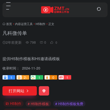
首页
•
内容运营工具
•
H5制作
•
正文
凡科微传单
2年前更新
798
0
0
提供H5制作模板和H5邀请函模板
收录时间：
2024-11-20
1
2-
1
0
1
打开网站
H5制作
# H5制作模板
# H5制作模板免费