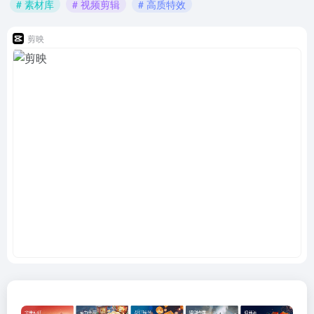
# 素材库
# 视频剪辑
# 高质特效
剪映