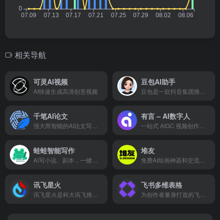
相关导航
可灵AI视频
豆包AI助手
AI快速生成高清创意视频
豆包是一款抖音集团推出的AI助手，基于云雀模型构建的多功能人工智能工具和免费AI聊天机器人
千笔AI论文
有言 – AI数字人
强大而智能的AI论文写作平台
一站式 AIGC 视频创作平台中的核心内容，其可助力用户无需真人出镜就能生成高质量 3D 视频。
蛙蛙智能写作
堆友
AI写小说、剧本，一键成文
免费AI绘画神器和交流分享社区
讯飞星火
飞书多维表格
讯飞星火是科大讯飞推出的高性能AI语言模型，具备多模态理解和生成能力，服务于企业服务、智能硬件、智慧政务、智慧金融、智慧生活和智慧医疗等多个领域。
为创作者量身打造的飞书多维表格，让你一秒看懂爆款逻辑，一眼看透数据真相，轻松搞定团队协作。告别盲目创作，让每一次发力都精准命中目标。