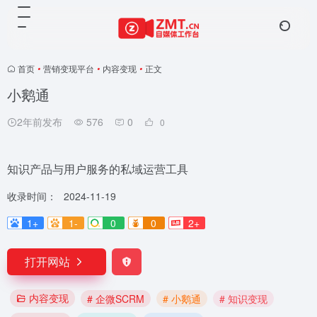
首页
•
营销变现平台
•
内容变现
•
正文
小鹅通
2年前发布
576
0
0
知识产品与用户服务的私域运营工具
收录时间：
2024-11-19
1+
1-
0
0
2+
打开网站
内容变现
# 企微SCRM
# 小鹅通
# 知识变现