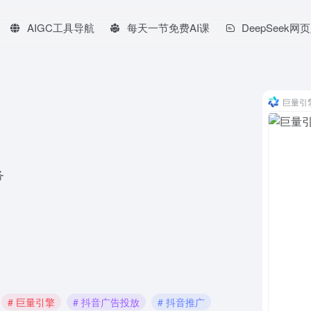
AIGC工具导航
每天一节免费AI课
DeepSeek网
巨量引
务
# 巨量引擎
# 抖音广告投放
# 抖音推广