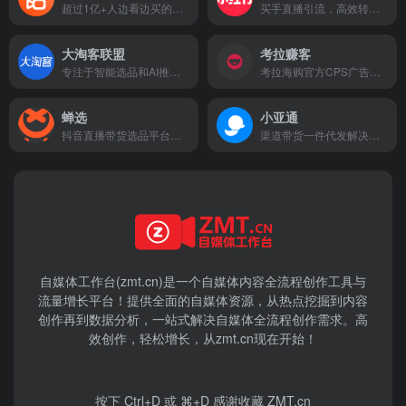
超过1亿+人边看边买的消费直播平台
买手直播引流，高效转化，助商家品牌快速出圈
大淘客联盟
考拉赚客
专注于智能选品和AI推荐的平台
考拉海购官方CPS广告联盟平台
蝉选
小亚通
抖音直播带货选品平台及短视频带货选品工具
渠道带货一件代发解决方案
自媒体工作台(zmt.cn)是一个
自媒体
内容全流程创作工具与
流量增长平台！提供全面的自媒体资源，从热点挖掘到内容
创作再到数据分析，一站式解决自媒体全流程创作需求。高
效创作，轻松增长，从zmt.cn现在开始！
按下 Ctrl+D 或 ⌘+D 感谢收藏 ZMT.cn