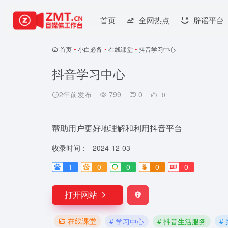
首页
全网热点
辟谣平台
首页
•
小白必备
•
在线课堂
•
抖音学习中心
抖音学习中心
2年前发布
799
0
0
帮助用户更好地理解和利用抖音平台
收录时间：
2024-12-03
1
0
0
0
0
打开网站
在线课堂
# 学习中心
# 抖音生活服务
#