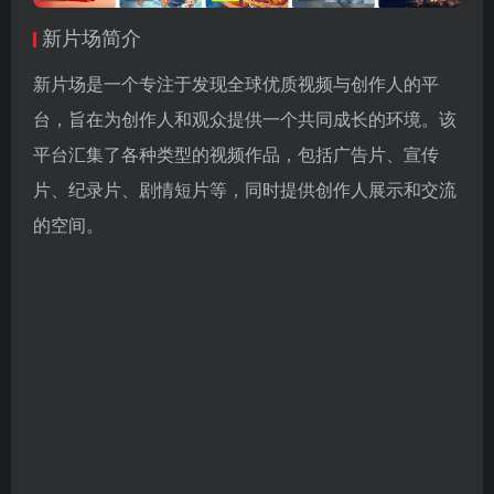
新片场简介
新片场是一个专注于发现全球优质视频与创作人的平
台，旨在为创作人和观众提供一个共同成长的环境。该
平台汇集了各种类型的视频作品，包括广告片、宣传
片、纪录片、剧情短片等，同时提供创作人展示和交流
的空间。