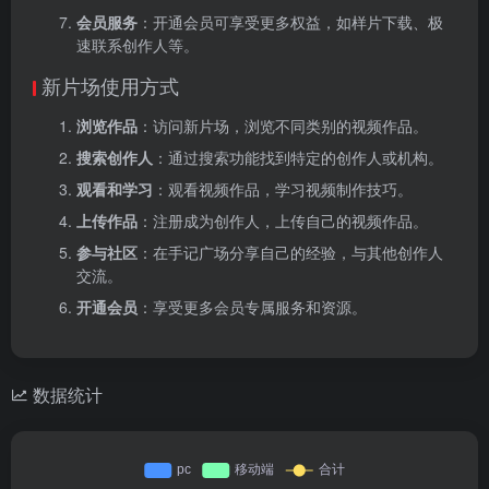
会员服务
：开通会员可享受更多权益，如样片下载、极
速联系创作人等。
新片场使用方式
浏览作品
：访问新片场，浏览不同类别的视频作品。
搜索创作人
：通过搜索功能找到特定的创作人或机构。
观看和学习
：观看视频作品，学习视频制作技巧。
上传作品
：注册成为创作人，上传自己的视频作品。
参与社区
：在手记广场分享自己的经验，与其他创作人
交流。
开通会员
：享受更多会员专属服务和资源。
数据统计