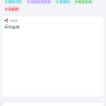
# 模板消息
# 活跃粉丝群发
# 渠道码
# 粉丝互动
# 羽薇网
羽薇网