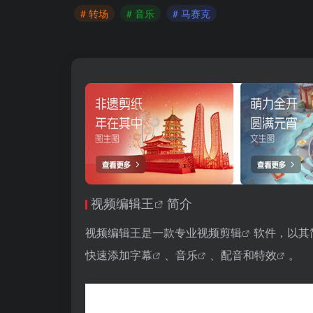
# 转场
# 音乐
# 马赛克
视频编辑王
简介
视频编辑王是一款专业
视频剪辑
软件，以其
快速添加
字幕
、
音乐
、配音和
特效
。