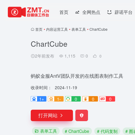
首页
全网热点
辟谣平台
首页
•
内容运营工具
•
表单工具
•
ChartCube
ChartCube
2年前发布
1,115
0
0
蚂蚁金服AntV团队开发的在线图表制作工具
收录时间：
2024-11-19
1+
1-
0
0
0
打开网站
表单工具
# ChartCube
# 代码复制
# 