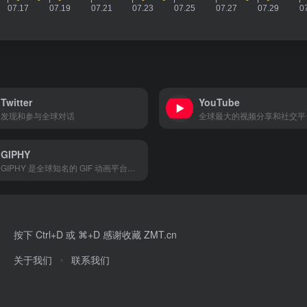
Twitter
YouTube
发现和参与全球对话
全球最大的视频分享和社交平
GIPHY
GIPHY 是全球知名的 GIF 动画平台，提供丰富的 GIF 图片、表情包和贴纸。用户可以通过搜索、分类和热门推荐快速找到所需的 GIF 动画，并一键分享到社交媒体。GIPHY 还支持 GIF 制作和上传，帮助用户表达个性和创意。无论是社交媒体互动还是内容创作，GIPHY 都是您表达情感和分享创意的首选平台。
按下 Ctrl+D 或 ⌘+D 感谢收藏 ZMT.cn
关于我们
联系我们