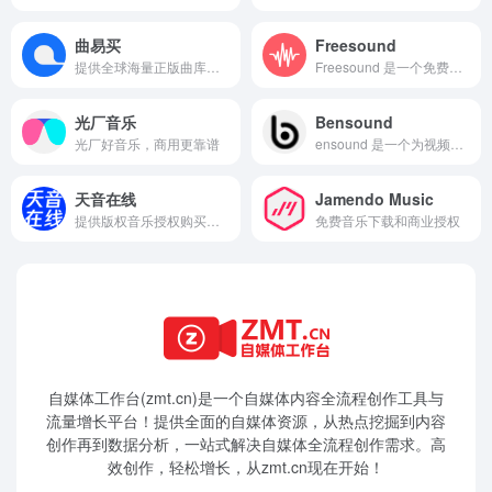
曲易买
Freesound
提供全球海量正版曲库，正版授权保障和个性定制服务
Freesound 是一个免费的声音素材平台，提供丰富的自然声音、环境音效、音乐片段和特效声音等资源。用户可以免费搜索、下载和分享声音素材，但需遵守授权协议。平台支持高级搜索、地图搜索等功能，方便用户快速找到所需内容。
光厂音乐
Bensound
光厂好音乐，商用更靠谱
ensound 是一个为视频创作者提供高质量免版税音乐的平台，支持多种风格和用途的音乐资源。用户可以免费下载和使用这些音乐，但需遵守授权协议。平台与专业音乐人合作，定期更新音乐资源，确保音质和创作水平。
天音在线
Jamendo Music
提供版权音乐授权购买和环境背景音乐版权服务的平台
免费音乐下载和商业授权
自媒体工作台(zmt.cn)是一个
自媒体
内容全流程创作工具与
流量增长平台！提供全面的自媒体资源，从热点挖掘到内容
创作再到数据分析，一站式解决自媒体全流程创作需求。高
效创作，轻松增长，从zmt.cn现在开始！