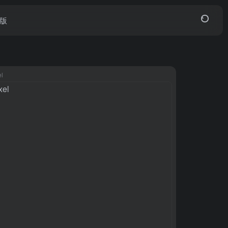
页版
el