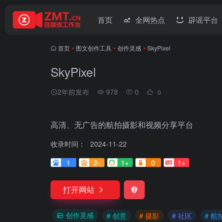
首页
全网热点
辟谣平台
首页
•
图文创作工具
•
创作灵感
•
SkyPixel
SkyPixel
2年前发布
978
0
0
高清、无广告的航拍摄影和视频分享平台
收录时间：
2024-11-22
1
2-
1+
0
1+
打开网站
创作灵感
# 创意
# 摄影
# 社区
# 航