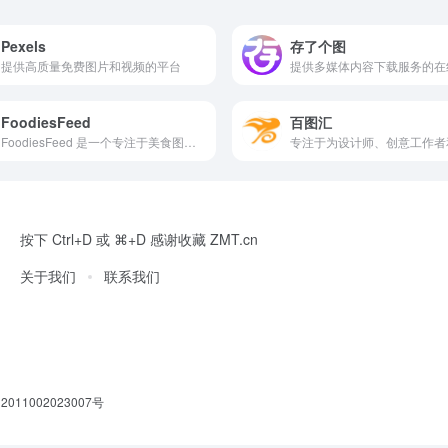
Pexels
存了个图
提供高质量免费图片和视频的平台
FoodiesFeed
百图汇
FoodiesFeed 是一个专注于美食图片的在线平台，提供海量高质量的美食摄影图片。用户可以通过关键词搜索快速找到所需的图片，并免费下载使用。无论是寻找灵感、制作美食内容还是进行商业用途，FoodiesFeed 都是一个理想的资源库。平台支持一键分享到社交媒体，方便用户随时分享喜欢的图片。
按下 Ctrl+D 或 ⌘+D 感谢收藏 ZMT.cn
关于我们
联系我们
011002023007号