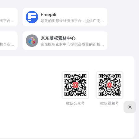
Freepik
提供多媒体内容下载服务的在线平台。用户可以通过这个平台下载来自不同来源的视频和图片，包括但不限于社交媒体、视频分享网站等。
领先的图形设计资源平台，提供广泛的视觉内容，包括矢量图形、图片、视频和AI设计工具。它旨在帮助设计师、内容创作者和企业快速找到所需的素材，以加速设计流程并提高创意产出。
京东版权素材中心
专注于为设计师、创意工作者和企业提供丰富的原创和精品素材，包括高清图片、矢量图、PPT模板、背景设计等，满足用户在广告设计、品牌形象建设、活动策划等方面的素材需求。
京东版权素材中心提供高质量的正版图片、视频和设计模板，涵盖广告、电商、企业宣传等多种场景。通过严格的版权审核和多样的授权方式，确保用户合法使用素材，降低版权风险。平台支持多种搜索和筛选功能，帮助用户快速找到所需素材。
微信公众号
微信视频号