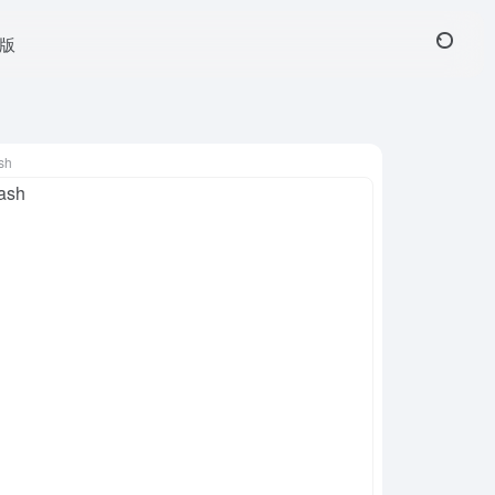
页版
sh