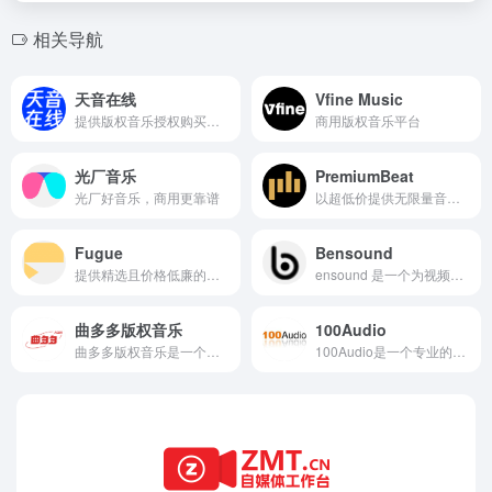
相关导航
天音在线
Vfine Music
提供版权音乐授权购买和环境背景音乐版权服务的平台
商用版权音乐平台
光厂音乐
PremiumBeat
光厂好音乐，商用更靠谱
以超低价提供无限量音乐下载
Fugue
Bensound
提供精选且价格低廉的免版税音乐
ensound 是一个为视频创作者提供高质量免版税音乐的平台，支持多种风格和用途的音乐资源。用户可以免费下载和使用这些音乐，但需遵守授权协议。平台与专业音乐人合作，定期更新音乐资源，确保音质和创作水平。
曲多多版权音乐
100Audio
曲多多版权音乐是一个专业的商用音乐平台，提供丰富的视频配乐素材和高品质音乐作品。平台汇集了全球优质音乐版权公司和独立音乐人的作品，涵盖广告、国风、自媒体、宣传片、影视等多种场景，提供便捷的商用音乐授权服务，确保用户合法使用音乐。
100Audio是一个专业的商用版权音乐授权平台，提供丰富多样的音乐素材，适用于广告、影视、游戏等多种商业用途。通过高效授权流程和灵活的授权方案，满足用户的不同需求，同时保障音乐创作者的版权利益。