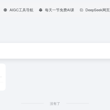
AIGC工具导航
每天一节免费AI课
DeepSeek网
出的生成式对话产品。它位于百度人工智能的四层架构中的模型层，具备跨模态功能。
没有了