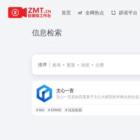
首页
全网热点
辟谣平台
信息检索
共 1 篇网址
排序
发布
更新
浏览
点赞
文心一言
文心一言是由百度基于文心大模型技术推
# Bot
# ERNIE
# 信息检索