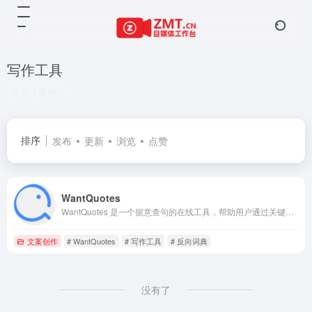
写作工具
共 1 篇网址
排序
发布
更新
浏览
点赞
WantQuotes
WantQuotes 是一个据意查句的在线工具，帮助用户通过关键词快速找到符合特定主题或情感的句子。现已升级为「深言达意」，新增收藏、联想词和历史记录等功能，为用户提供更全面的语句查询体验。.
文案创作
# WantQuotes
# 写作工具
# 反向词典
没有了