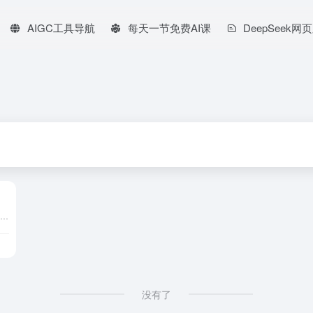
AIGC工具导航
每天一节免费AI课
DeepSeek网
可以在这里下载B站视频、MP3和弹幕文件，支持99%的官方视频，且终身免费
没有了