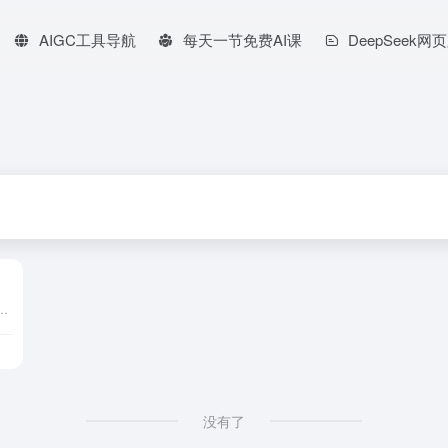
AIGC工具导航
每天一节免费AI课
DeepSeek网
实用的图片编辑功能。支持多端同步协作，无需PS技能即可快速完成设计任务，适用于新媒体运营、产品营销、企业办公等多种场景。
没有了