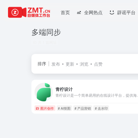
首页
全网热点
辟谣平台
多端同步
共 1 篇网址
排序
发布
更新
浏览
点赞
青柠设计
青柠设计是一个简单易用的在线设计平台，提供海量海报设计模板和
图片创作
# AI抠图
# 产品营销
# 去水印