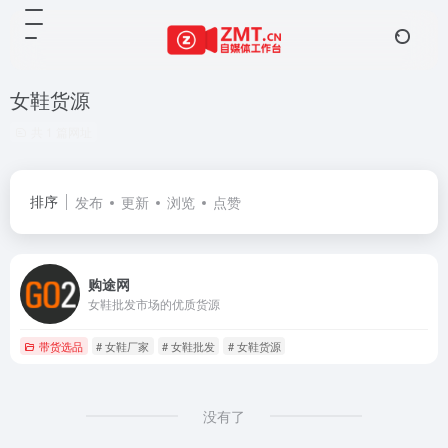
女鞋货源
共 1 篇网址
排序
发布
更新
浏览
点赞
购途网
女鞋批发市场的优质货源
带货选品
# 女鞋厂家
# 女鞋批发
# 女鞋货源
没有了