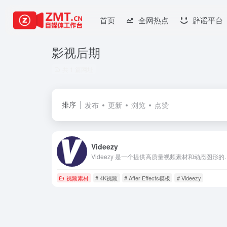
首页
全网热点
辟谣平台
影视后期
共 1 篇网址
排序
发布
更新
浏览
点赞
Videezy
Videezy 是一个提供高质量视频素材和动态图
视频素材
# 4K视频
# After Effects模板
# Videezy