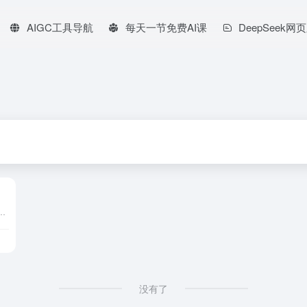
AIGC工具导航
每天一节免费AI课
DeepSeek网
生成图片素材。用户无需注册即可免费下载，素材适用于个人和商业用途。平台提供丰富的分类和筛选功能，帮助用户快速找到所需的素材。
没有了