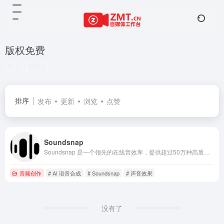
版权免费
共 1 篇网址
排序
发布
更新
浏览
点赞
Soundsnap
Soundsnap 是一个领先的在线音效库，提供超过50万种高质量的音效和声音效果（SFX）。它不仅提供丰富的音效资源，还推出了专业的人工智能配音（AI Voiceover）服务，帮助用户快速生成高质量的语音内容。Soundsnap 的音效资源被全球领先的品牌和工作室广泛使用，包括 Netflix、Tesla、BBC、Apple 和 Disney 等。
音频创作
# AI 语音合成
# Soundsnap
# 声音效果
没有了