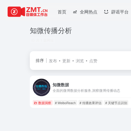
首页
全网热点
辟谣平台
知微传播分析
共 1 篇网址
排序
发布
更新
浏览
点赞
知微数据
全面的微博数据分析服务,洞察微博传播动态
数据洞察
# WeiboReach
# 传播效果评估
# 关键节点识别