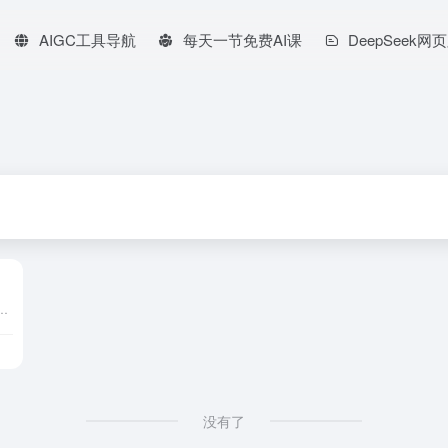
AIGC工具导航
每天一节免费AI课
DeepSeek网
业宣传等多种场景。通过严格的版权审核和多样的授权方式，确保用户合法使用素材，降低版权风险。平台支持多种搜索和筛选功能，帮助用户快速找到所需素材。
没有了