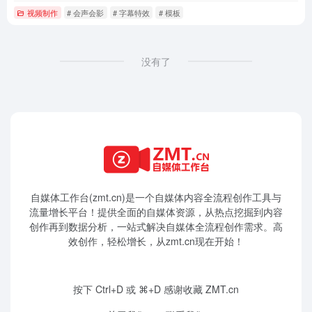
视频制作
# 会声会影
# 字幕特效
# 模板
没有了
自媒体工作台(zmt.cn)是一个
自媒体
内容全流程创作工具与
流量增长平台！提供全面的自媒体资源，从热点挖掘到内容
创作再到数据分析，一站式解决自媒体全流程创作需求。高
效创作，轻松增长，从zmt.cn现在开始！
按下 Ctrl+D 或 ⌘+D 感谢收藏 ZMT.cn