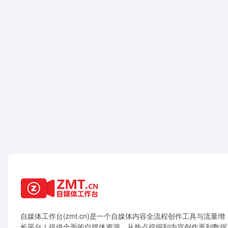
自媒体工作台(zmt.cn)是一个
自媒体
内容全流程创作工具与流量增
长平台！提供全面的自媒体资源，从热点挖掘到内容创作再到数据