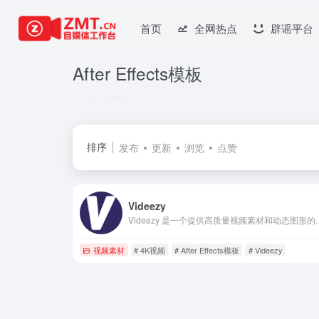
首页
全网热点
辟谣平台
After Effects模板
共 1 篇网址
排序
发布
更新
浏览
点赞
Videezy
Videezy 是一个提供高质量视频素材和动态图
视频素材
# 4K视频
# After Effects模板
# Videezy