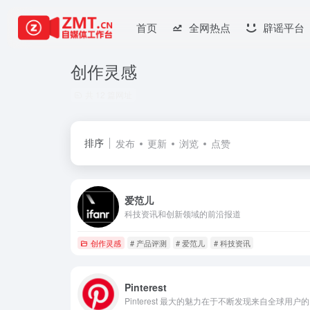
首页
全网热点
辟谣平台
创作灵感
共 12 篇网址
排序
发布
更新
浏览
点赞
爱范儿
科技资讯和创新领域的前沿报道
创作灵感
# 产品评测
# 爱范儿
# 科技资讯
Pinterest
Pi