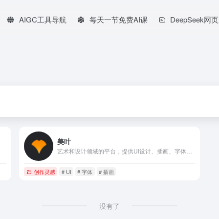
AIGC工具导航
每天一节免费AI课
DeepSeek网
美叶
艺术和设计领域的平台，提供UI设计、插画、字体设计、标志设计
创作灵感
# UI
# 字体
# 插画
没有了