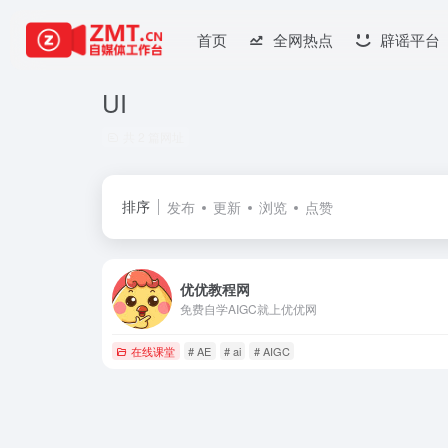
首页
全网热点
辟谣平台
UI
共 2 篇网址
排序
发布
更新
浏览
点赞
优优教程网
免费自学AIGC就上优优网
在线课堂
# AE
# ai
# AIGC