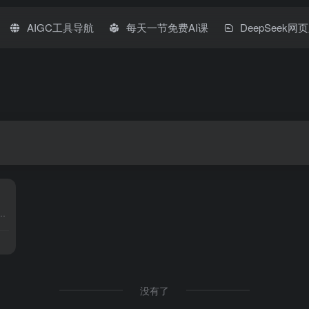
AIGC工具导航
每天一节免费AI课
DeepSeek网
意关键词，它会自动帮你聚合整理并实时更新相关资讯，同时会智能分析你的兴趣爱好，为你推荐感兴趣的内容。看新闻资讯，一点就够了！
没有了