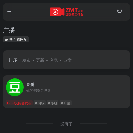
广播
共 1 篇网址
排序
发布
更新
浏览
点赞
豆瓣
你的书影音世界
中文内容发布
# 同城
# 小组
# 广播
没有了