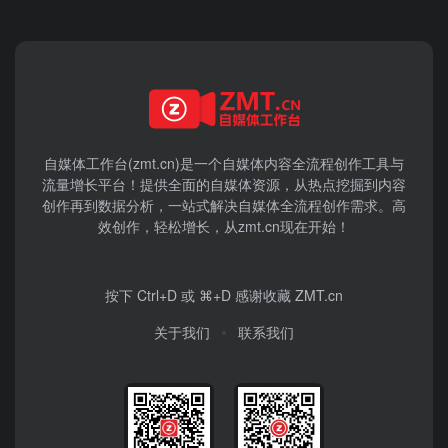
自媒体工作台(zmt.cn)是一个
自媒体
内容全流程创作工具与
流量增长平台！提供全面的自媒体资源，从热点挖掘到内容
创作再到数据分析，一站式解决自媒体全流程创作需求。高
效创作，轻松增长，从zmt.cn现在开始！
按下 Ctrl+D 或 ⌘+D 感谢收藏 ZMT.cn
关于我们
联系我们